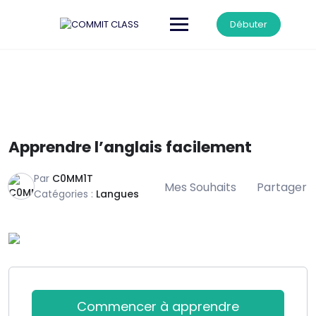
Skip
to
Débuter
content
Apprendre l’anglais facilement
Par
C0MM1T
Mes Souhaits
Partager
Catégories :
Langues
Commencer à apprendre