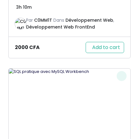
3h 10m
Par
C0MM1T
Dans
Développement Web
,
Développement Web FrontEnd
Add to cart
2000
CFA